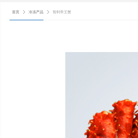
首页
ꄲ
冷冻产品
ꄲ
智利帝王蟹